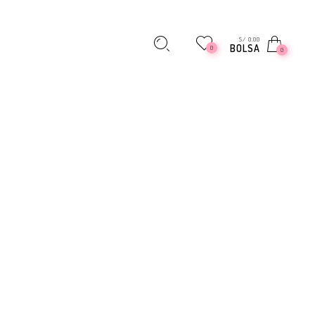
S/ 0.00
BOLSA
0
0