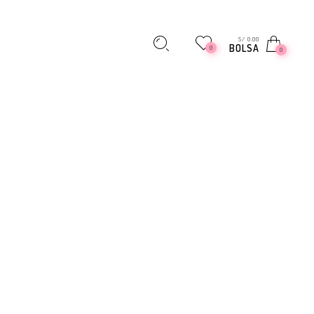
S/ 0.00
BOLSA
0
0