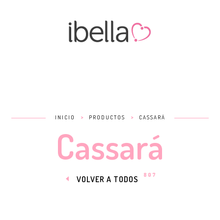
>
>
INICIO
PRODUCTOS
CASSARÁ
Cassará
807
VOLVER A TODOS