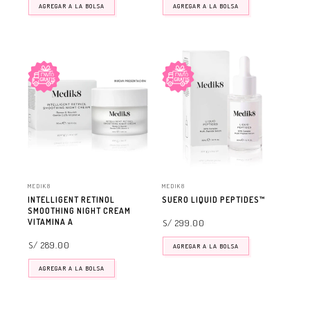
AGREGAR A LA BOLSA
AGREGAR A LA BOLSA
MEDIK8
MEDIK8
INTELLIGENT RETINOL
SUERO LIQUID PEPTIDES™
SMOOTHING NIGHT CREAM
VITAMINA A
S/ 299.00
S/ 289.00
AGREGAR A LA BOLSA
AGREGAR A LA BOLSA