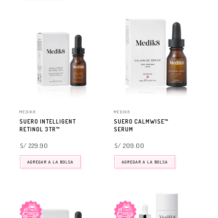
MEDIK8
MEDIK8
SUERO INTELLIGENT
SUERO CALMWISE™
RETINOL 3TR™
SERUM
S/ 229.90
S/ 209.00
AGREGAR A LA BOLSA
AGREGAR A LA BOLSA