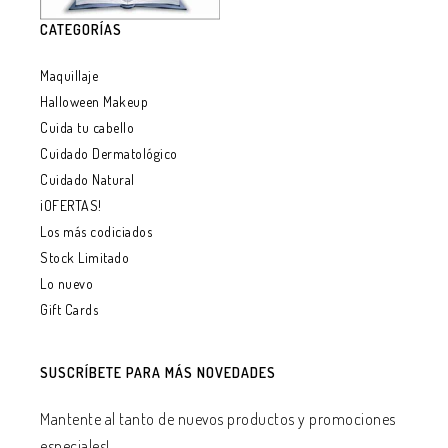
CATEGORÍAS
Maquillaje
Halloween Makeup
Cuida tu cabello
Cuidado Dermatológico
Cuidado Natural
¡OFERTAS!
Los más codiciados
Stock Limitado
Lo nuevo
Gift Cards
SUSCRÍBETE PARA MÁS NOVEDADES
Mantente al tanto de nuevos productos y promociones
especiales!