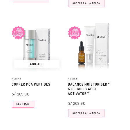
AGREGAR A LA BOLSA
AGOTADO
MEDIK8
MEDIK8
COPPER PCA PEPTIDES
BALANCE MOISTURISER™
& GLICOLIC ACID
ACTIVATOR™
S/ 369.90
S/ 269.90
LEER MÁS
AGREGAR A LA BOLSA