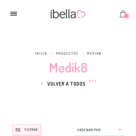
0
INICIO
>
PRODUCTOS
>
MEDIK8
Medik8
807
VOLVER A TODOS
FILTRAR