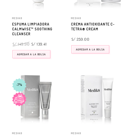
MEDIK8
MEDIK8
ESPUMA LIMPIADORA
CREMA ANTIOXIDANTE C-
CALMWISE™ SOOTHING
TETRA® CREAM
CLEANSER
S/ 259.00
S/ 149.90
S/ 139.41
AGREGAR A LA BOLSA
AGREGAR A LA BOLSA
-7%
MEDIK8
MEDIK8