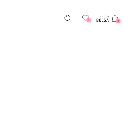
S/ 0.00
BOLSA
0
0