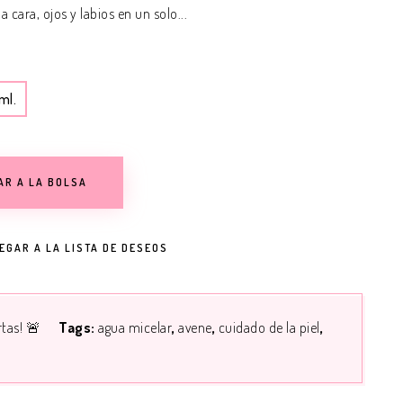
ja cara, ojos y labios en un solo...
ml.
AR A LA BOLSA
EGAR A LA LISTA DE DESEOS
rtas! 🚨
Tags:
agua micelar
avene
cuidado de la piel