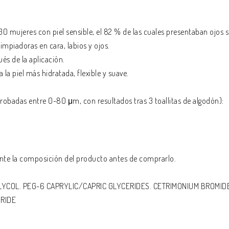
30 mujeres con piel sensible, el 82 % de las cuales presentaban ojos s
mpiadoras en cara, labios y ojos.
és de la aplicación.
a la piel más hidratada, flexible y suave.
 probadas entre 0-80 μm, con resultados tras 3 toallitas de algodón):
nte la composición del producto antes de comprarlo.
YCOL. PEG-6 CAPRYLIC/CAPRIC GLYCERIDES. CETRIMONIUM BROMIDE
RIDE