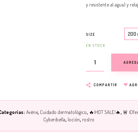
y resistente al agua) y rela
200 
SIZE
EN STOCK
AGREG
COMPARTIR
AGR
Categorías:
Avéne
Cuidado dermatológico
🔥¡HOT SALE!🔥
🚨 ¡Ofe
Cyberibella
loción
rostro