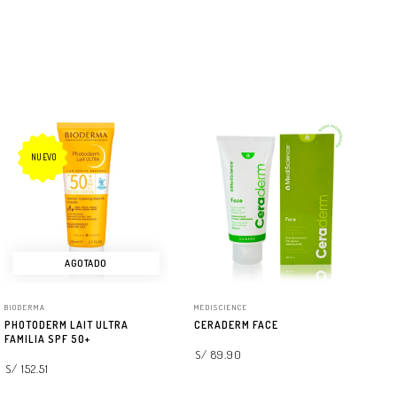
NUEVO
AGOTADO
BIODERMA
MEDISCIENCE
AV
PHOTODERM LAIT ULTRA
CERADERM FACE
AN
FAMILIA SPF 50+
CU
S/ 89.90
S/ 152.51
S/
AGREGAR A LA BOLSA