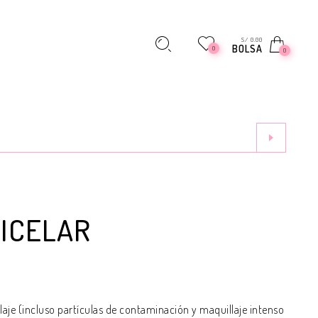
S/ 0.00
BOLSA
0
0
MICELAR
laje (incluso partículas de contaminación y maquillaje intenso