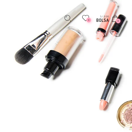
S/ 0.00
BOLSA
0
0