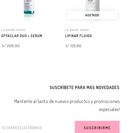
AGOTADO
LA ROCHE POSAY
LA ROCHE POSAY
LA
EFFACLAR DUO + SERUM
LIPIKAR FLUIDO
AN
FP
S/ 209.90
S/ 125.90
S/
AGREGAR A LA BOLSA
LEER MÁS
SUSCRÍBETE PARA MÁS NOVEDADES
Mantente al tanto de nuevos productos y promociones
especiales!
TU CORREO ELECTRÓNICO