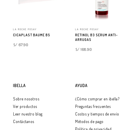
LA ROCHE POSAY
LA ROCHE POSAY
CICAPLAST BAUME B5
RETINOL B3 SERUM ANTI-
ARRUGAS
S/ 67.90
S/ 168.90
AGREGAR A LA BOLSA
AGREGAR A LA BOLSA
IBELLA
AYUDA
Sobre nosotros
¿Cómo comprar en ibella?
Ver productos
Preguntas frecuentes
Leer nuestro blog
Costos y tiempos de envío
Contáctanos
Métodos de pago
Política de privacidad