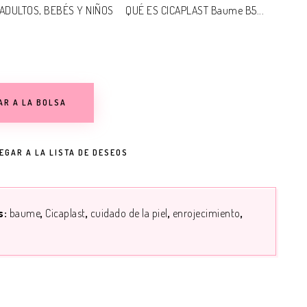
N ADULTOS, BEBÉS Y NIÑOS QUÉ ES CICAPLAST Baume B5...
AR A LA BOLSA
EGAR A LA LISTA DE DESEOS
s:
baume
Cicaplast
cuidado de la piel
enrojecimiento