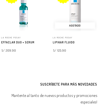
AGOTADO
LA ROCHE POSAY
LA ROCHE POSAY
LA
EFFACLAR DUO + SERUM
LIPIKAR FLUIDO
AN
FP
S/ 209.90
S/ 125.90
S/
AGREGAR A LA BOLSA
LEER MÁS
SUSCRÍBETE PARA MÁS NOVEDADES
Mantente al tanto de nuevos productos y promociones
especiales!