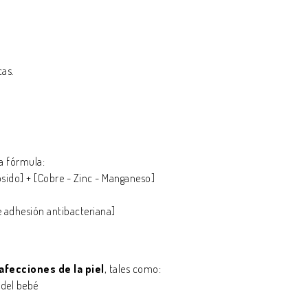
cas.
ta fórmula:
sido] + [Cobre - Zinc - Manganeso]
 de adhesión antibacteriana]
afecciones de la piel
, tales como:
 del bebé