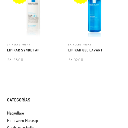
LA ROCHE POSAY
LA ROCHE POSAY
LIPIKAR SYNDET AP
LIPIKAR GEL LAVANT
S/ 126.90
S/ 92.90
AGREGAR A LA BOLSA
SELECCIONAR OPCIONES
CATEGORÍAS
Maquillaje
Halloween Makeup
Cuida tu cabello