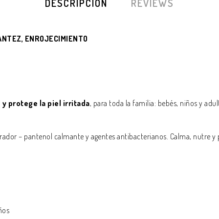
DESCRIPCIÓN
REVIEWS
RANTEZ, ENROJECIMIENTO
 protege la piel irritada
, para toda la familia: bebés, niños y adul
ador – pantenol calmante y agentes antibacterianos. Calma, nutre y p
ños