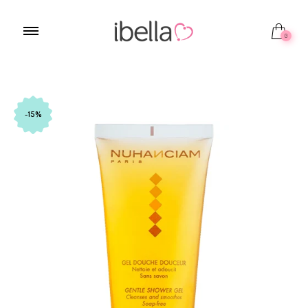
0
-15%