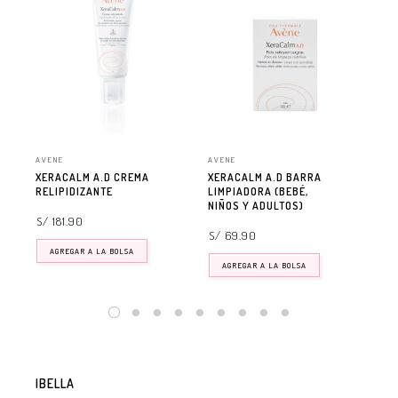
AVENE
AVENE
AVE
XERACALM A.D CREMA
XERACALM A.D BARRA
XE
RELIPIDIZANTE
LIMPIADORA (BEBÉ,
RE
NIÑOS Y ADULTOS)
S/ 181.90
S/ 
S/ 69.90
AGREGAR A LA BOLSA
AGREGAR A LA BOLSA
IBELLA