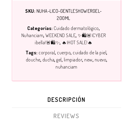
SKU:
NUHA-LICO-GENTLESHOWERGEL-
200ML
Categorías:
Cuidado dermatológico
Nuhanciam
WEEKEND SALE
✨🛍️🚨¡CYBER
ibella!🚨🛍️✨
🔥¡HOT SALE!🔥
Tags:
corporal
cuerpo
cuidado de la piel
douche
ducha
gel
limpiador
new
nuevo
nuhanciam
DESCRIPCIÓN
REVIEWS