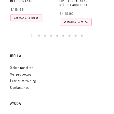
RELIPIDIZANTE
LIMPIADORA (BEBÉ,
RE
NIÑOS Y ADULTOS)
S/ 181.90
S/ 
S/ 69.90
AGREGAR A LA BOLSA
AGREGAR A LA BOLSA
IBELLA
Sobre nosotros
Ver productos
Leer nuestro blog
Contáctanos
AYUDA