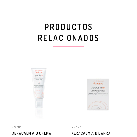
PRODUCTOS
RELACIONADOS
AVENE
AVENE
AVE
XERACALM A.D CREMA
XERACALM A.D BARRA
XE