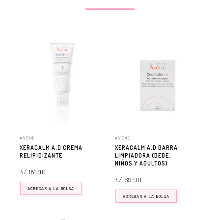
AVENE
AVENE
AVE
XERACALM A.D CREMA
XERACALM A.D BARRA
XE
RELIPIDIZANTE
LIMPIADORA (BEBÉ,
RE
NIÑOS Y ADULTOS)
S/ 181.90
S/ 
S/ 69.90
AGREGAR A LA BOLSA
AGREGAR A LA BOLSA