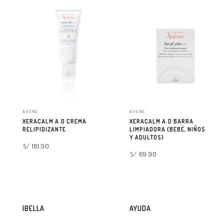
AVENE
AVENE
XERACALM A.D CREMA
XERACALM A.D BARRA
RELIPIDIZANTE
LIMPIADORA (BEBÉ, NIÑOS
Y ADULTOS)
S/ 181.90
S/ 69.90
AGREGAR A LA BOLSA
AGREGAR A LA BOLSA
IBELLA
AYUDA