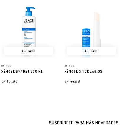
AGOTADO
AGOTADO
URIAGE
URIAGE
UR
XÉMOSE SYNDET 500 ML
XÉMOSE STICK LABIOS
XÉ
IR
S/ 101.90
S/ 44.90
S/
LEER MÁS
LEER MÁS
SUSCRÍBETE PARA MÁS NOVEDADES