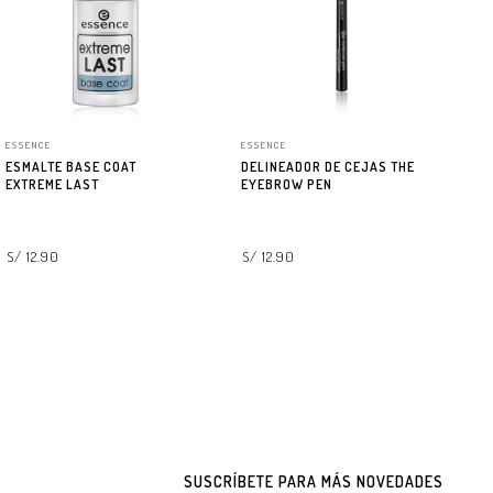
ESSENCE
ESSENCE
CA
ESMALTE BASE COAT
DELINEADOR DE CEJAS THE
ES
EXTREME LAST
EYEBROW PEN
L
S/ 12.90
S/ 12.90
AGREGAR A LA BOLSA
SELECCIONAR OPCIONES
S/
SUSCRÍBETE PARA MÁS NOVEDADES