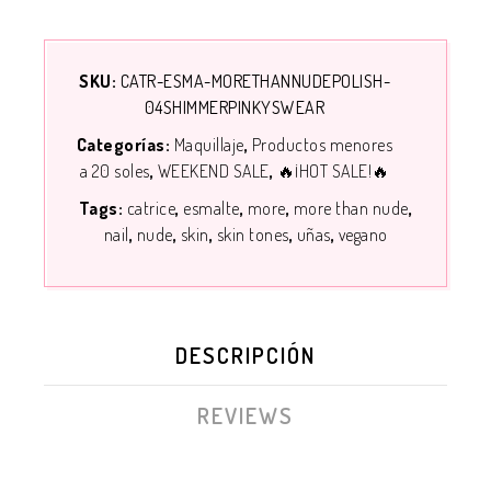
SKU:
CATR-ESMA-MORETHANNUDEPOLISH-
04SHIMMERPINKYSWEAR
Categorías:
Maquillaje
Productos menores
a 20 soles
WEEKEND SALE
🔥¡HOT SALE!🔥
Tags:
catrice
esmalte
more
more than nude
nail
nude
skin
skin tones
uñas
vegano
DESCRIPCIÓN
REVIEWS