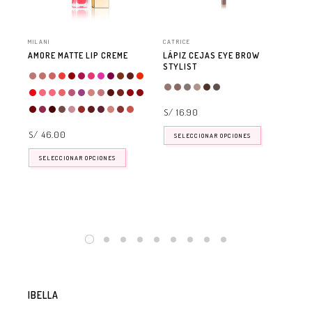
MILANI
CATRICE
MIL
AMORE MATTE LIP CREME
LÁPIZ CEJAS EYE BROW
ST
STYLIST
S/
S/ 16.90
S/ 46.00
SELECCIONAR OPCIONES
SELECCIONAR OPCIONES
IBELLA