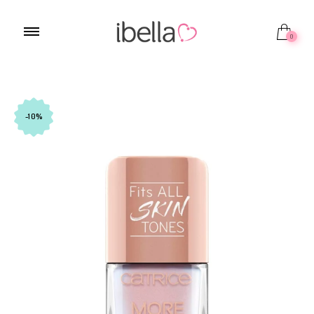
0
-10%