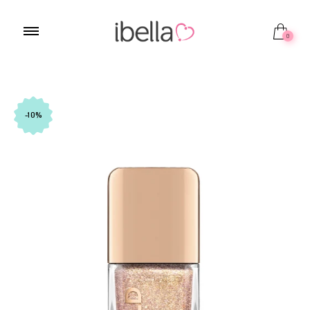
0
-10%