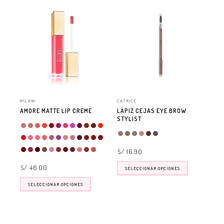
MILANI
CATRICE
MIL
AMORE MATTE LIP CREME
LÁPIZ CEJAS EYE BROW
ST
STYLIST
S/
S/ 16.90
S/ 46.00
SELECCIONAR OPCIONES
SELECCIONAR OPCIONES