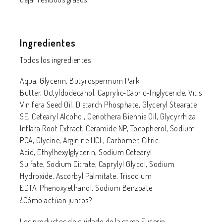
Ingredientes
Todos los ingredientes
Aqua,
Glycerin,
Butyrospermum Parkii
Butter,
Octyldodecanol,
Caprylic-Capric-Triglyceride,
Vitis
Vinifera Seed Oil,
Distarch Phosphate,
Glyceryl Stearate
SE,
Cetearyl Alcohol,
Oenothera Biennis Oil,
Glycyrrhiza
Inflata Root Extract,
Ceramide NP,
Tocopherol,
Sodium
PCA,
Glycine,
Arginine HCL,
Carbomer,
Citric
Acid,
Ethylhexylglycerin,
Sodium Cetearyl
Sulfate,
Sodium Citrate,
Caprylyl Glycol,
Sodium
Hydroxide,
Ascorbyl Palmitate,
Trisodium
EDTA,
Phenoxyethanol,
Sodium Benzoate
¿Cómo actúan juntos?
Los productos de cuidado de la gama Eucerin