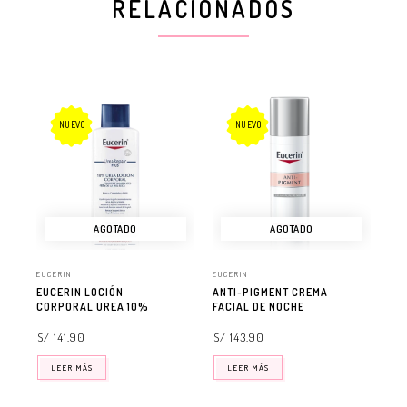
RELACIONADOS
NUEVO
NUEVO
AGOTADO
AGOTADO
EUCERIN
EUCERIN
EUC
EUCERIN LOCIÓN
ANTI-PIGMENT CREMA
SUN
CORPORAL UREA 10%
FACIAL DE NOCHE
MI
SE
30
S/ 141.90
S/ 143.90
S/ 
LEER MÁS
LEER MÁS