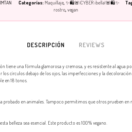
RMTAN
Categorías:
Maquillaje
✨🛍️🚨¡CYBER ibella!🚨🛍️✨
Ta
rostro
vegan
DESCRIPCIÓN
REVIEWS
ón tiene una fórmula glamorosa y cremosa, y es resistente al agua por
r los círculos debajo de los ojos, las imperfecciones y la decoloración
le en 18 tonos.
e ha probado en animales. Tampoco permitimos que otros prueben en
esta belleza sea esencial. Este producto es 100% vegano.