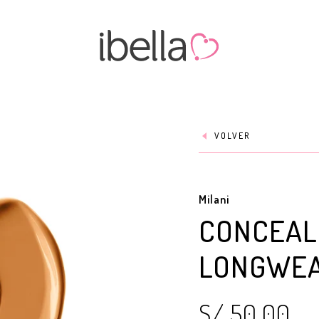
VOLVER
Milani
CONCEAL
LONGWEA
S/ 50.00