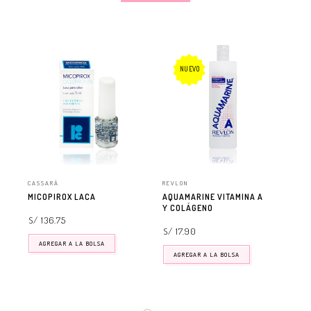
NUEVO
CASSARÁ
REVLON
SEN
MICOPIROX LACA
AQUAMARINE VITAMINA A
BOD
Y COLÁGENO
S/ 136.75
S/
S/ 17.90
AGREGAR A LA BOLSA
AGREGAR A LA BOLSA