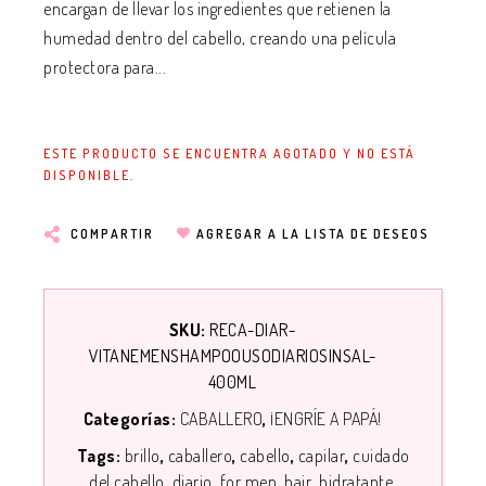
encargan de llevar los ingredientes que retienen la
humedad dentro del cabello, creando una película
protectora para...
ESTE PRODUCTO SE ENCUENTRA AGOTADO Y NO ESTÁ
DISPONIBLE.
COMPARTIR
AGREGAR A LA LISTA DE DESEOS
SKU:
RECA-DIAR-
VITANEMENSHAMPOOUSODIARIOSINSAL-
400ML
Categorías:
CABALLERO
¡ENGRÍE A PAPÁ!
Tags:
brillo
caballero
cabello
capilar
cuidado
del cabello
diario
for men
hair
hidratante