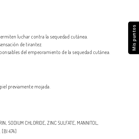
Mis puntos
e permiten luchar contra la sequedad cutánea.
sensación de tirantez.
responsables del empeoramiento de la sequedad cutánea.
 piel previamente mojada.
N, SODIUM CHLORIDE, ZINC SULFATE, MANNITOL,
[BI 474]