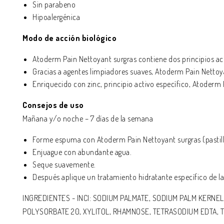
Sin parabeno
Hipoalergénica
Modo de acción biológico
Atoderm Pain Nettoyant surgras contiene dos principios acti
Gracias a agentes limpiadores suaves, Atoderm Pain Nettoyant 
Enriquecido con zinc, principio activo específico, Atoder
Consejos de uso
Mañana y/o noche – 7 días de la semana
Forme espuma con Atoderm Pain Nettoyant surgras (pastilla
Enjuague con abundante agua.
Seque suavemente.
Después aplique un tratamiento hidratante específico de l
INGREDIENTES
- INCI:
SODIUM PALMATE, SODIUM PALM KERNELA
POLYSORBATE 20, XYLITOL, RHAMNOSE, TETRASODIUM EDTA, T