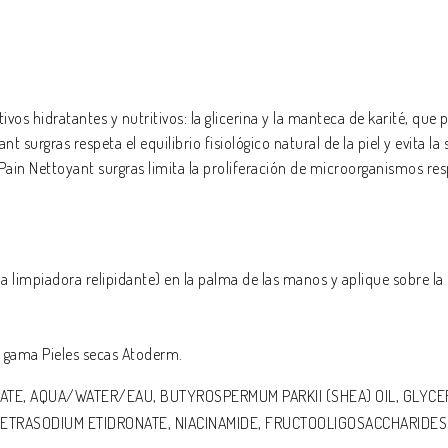
vos hidratantes y nutritivos: la glicerina y la manteca de karité, qu
surgras respeta el equilibrio fisiológico natural de la piel y evita la 
m Pain Nettoyant surgras limita la proliferación de microorganismos 
 limpiadora relipidante) en la palma de las manos y aplique sobre la
a gama Pieles secas Atoderm.
TE, AQUA/WATER/EAU, BUTYROSPERMUM PARKII (SHEA) OIL, GLYCERI
ETRASODIUM ETIDRONATE, NIACINAMIDE, FRUCTOOLIGOSACCHARIDES. 