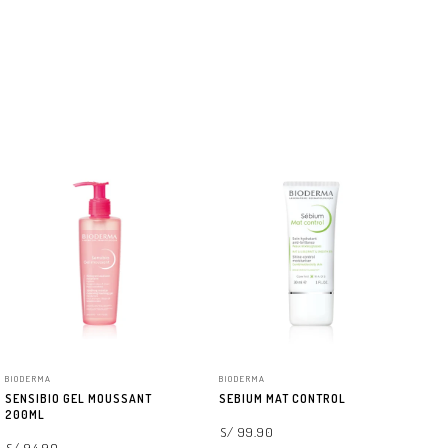
BIODERMA
BIODERMA
BI
SENSIBIO GEL MOUSSANT
SEBIUM MAT CONTROL
SE
200ML
S/ 99.90
S/