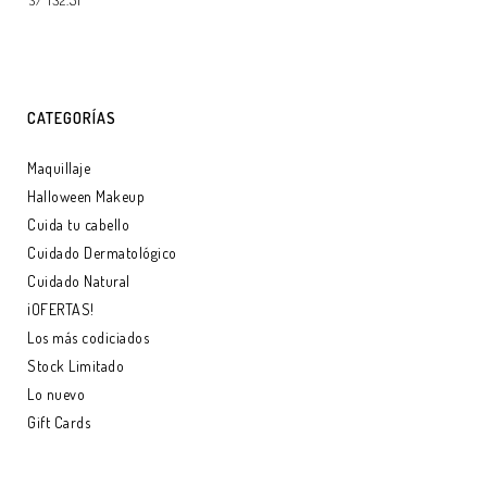
S/ 132.51
LEER MÁS
LEER MÁS
CATEGORÍAS
Maquillaje
Halloween Makeup
Cuida tu cabello
Cuidado Dermatológico
Cuidado Natural
¡OFERTAS!
Los más codiciados
Stock Limitado
Lo nuevo
Gift Cards