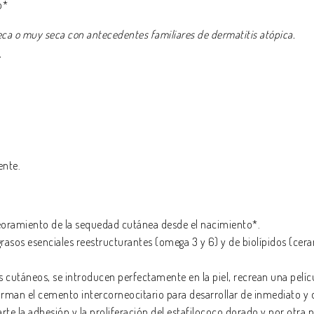
o*
 seca o muy seca con antecedentes familiares de dermatitis atópica.
.
ente.
peoramiento de la sequedad cutánea desde el nacimiento*.
asos esenciales reestructurantes (omega 3 y 6) y de biolípidos (ceram
os cutáneos, se introducen perfectamente en la piel, recrean una pelíc
ue forman el cemento intercorneocitario para desarrollar de inmediato
rte la adhesión y la proliferación del estafilococo dorado y por otra p