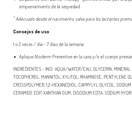
empeoramiento de la sequedad.
*
Adecuado desde el nacimiento, salvo para los lactantes prema
Consejos de uso
1 o 2 veces / día - 7 días de la semana
Aplique Atoderm Preventive en la cara y/o el cuerpo prev
INGREDIENTES
- INCI:
AQUA/WATER/EAU, GLYCERIN, MINERAL 
TOCOPHEROL, MANNITOL, XYLITOL, RHAMNOSE, PENTYLENE 
CROSSPOLYMER, 1,2-HEXANEDIOL, CAPRYLYL GLYCOL, SODIUM
CERAMIDE EOP, XANTHAN GUM, DISODIUM EDTA, SODIUM HYDROX