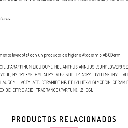
turos.
iamente lavado(s) con un producto de higiene Atoderm o ABCDerm.
OIL (PARAFFINUM LIQUIDUM), HELIANTHUS ANNUUS (SUNFLOWER) SEE
GLYCOL, HYDROXYETHYL ACRYLATE/ SODIUM ACRYLOYLDIMETHYL TAU
 LAUROYL LACTYLATE, CERAMIDE NP, ETHYLHEXYLGLYCERIN, CERAMI
IDE, CITRIC ACID, FRAGRANCE (PARFUM). [BI 661]
PRODUCTOS RELACIONADOS