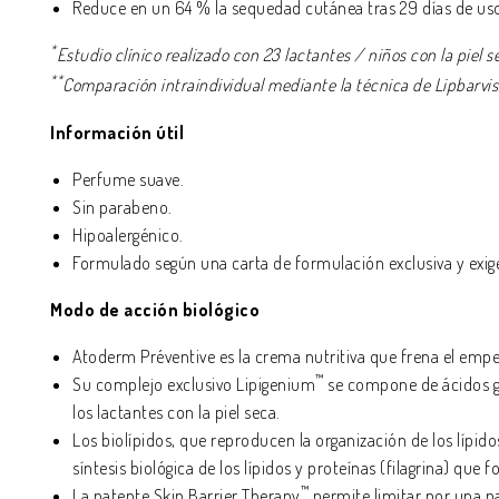
Reduce en un 64 % la sequedad cutánea tras 29 días de us
*
Estudio clínico realizado con 23 lactantes / niños con la piel
**
C
omparación intraindividual mediante la técnica de Lipbarvis
Información útil
Perfume suave.
Sin parabeno.
Hipoalergénico.
Formulado según una carta de formulación exclusiva y exig
Modo de acción biológico
Atoderm Préventive es la crema nutritiva que frena el em
™
Su complejo exclusivo Lipigenium
se compone de ácidos gr
los lactantes con la piel seca.
Los biolípidos, que reproducen la organización de los lípid
síntesis biológica de los lípidos y proteínas (filagrina) q
™
La patente Skin Barrier Therapy
permite limitar por una pa