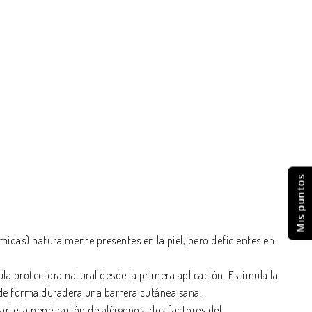
Mis puntos
idas) naturalmente presentes en la piel, pero deficientes en
ula protectora natural desde la primera aplicación. Estimula la
 y de forma duradera una barrera cutánea sana.
arte la penetración de alérgenos, dos factores del