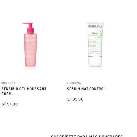
BIODERMA
BIODERMA
BI
SENSIBIO GEL MOUSSANT
SEBIUM MAT CONTROL
SE
200ML
S/ 99.90
S/
S/ 94.90
AGREGAR A LA BOLSA
AGREGAR A LA BOLSA