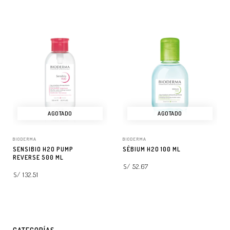
AGOTADO
AGOTADO
BIODERMA
BIODERMA
SENSIBIO H2O PUMP
SÉBIUM H2O 100 ML
REVERSE 500 ML
S/ 52.67
S/ 132.51
LEER MÁS
LEER MÁS