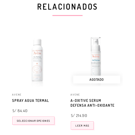
RELACIONADOS
AGOTADO
AVENE
AVENE
AVE
SPRAY AGUA TERMAL
A-OXITIVE SERUM
CL
DEFENSA ANTI-OXIDANTE
DE
DE
S/ 84.40
S/ 214.90
S/
SELECCIONAR OPCIONES
LEER MÁS