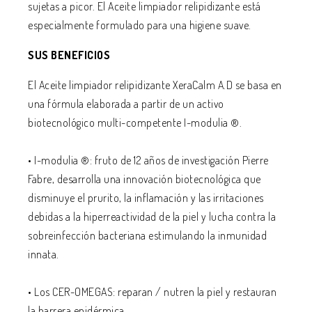
sujetas a picor. El Aceite limpiador relipidizante está
especialmente formulado para una higiene suave.
SUS BENEFICIOS
El Aceite limpiador relipidizante XeraCalm A.D se basa en
una fórmula elaborada a partir de un activo
biotecnológico multi-competente I-modulia ®.
• I-modulia ®: fruto de 12 años de investigación Pierre
Fabre, desarrolla una innovación biotecnológica que
disminuye el prurito, la inflamación y las irritaciones
debidas a la hiperreactividad de la piel y lucha contra la
sobreinfección bacteriana estimulando la inmunidad
innata.
• Los CER-OMEGAS: reparan / nutren la piel y restauran
la barrera epidérmica.