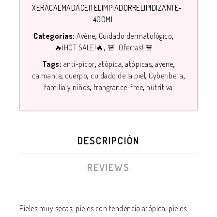
XERACALMADACEITELIMPIADORRELIPIDIZANTE-
400ML
Categorías:
Avéne
Cuidado dermatológico
🔥¡HOT SALE!🔥
🚨 ¡Ofertas! 🚨
Tags:
anti-picor
atópica
atópicas
avene
calmante
cuerpo
cuidado de la piel
Cyberibella
familia y niños
frangrance-free
nutritiva
DESCRIPCIÓN
REVIEWS
Pieles muy secas, pieles con tendencia atópica, pieles