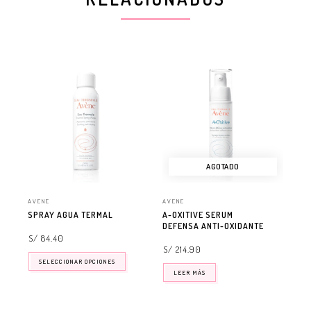
AGOTADO
AVENE
AVENE
AVE
SPRAY AGUA TERMAL
A-OXITIVE SERUM
CL
DEFENSA ANTI-OXIDANTE
DE
DE
S/ 84.40
S/ 214.90
S/
SELECCIONAR OPCIONES
LEER MÁS