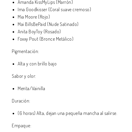
Amanda KissMyLips (Marrón)
Ima Goodkisser (Coral suave cremoso)
Mia Moore (Rojo)
Mai BillsBePaid (Nude Satinado)
Anita BoyToy (Rosado)
Foxxy Pout (Bronce Metálico)
Pigmentación:
Alta y con brillo bajo
Sabor y olor:
Menta/Vainilla
Duración:
(6 horas) Alta, dejan una pequeña mancha al salirse.
Empaque: