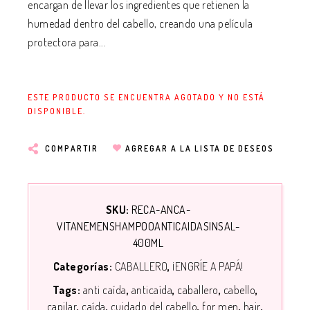
encargan de llevar los ingredientes que retienen la
humedad dentro del cabello, creando una película
protectora para...
ESTE PRODUCTO SE ENCUENTRA AGOTADO Y NO ESTÁ
DISPONIBLE.
COMPARTIR
AGREGAR A LA LISTA DE DESEOS
SKU:
RECA-ANCA-
VITANEMENSHAMPOOANTICAIDASINSAL-
400ML
Categorías:
CABALLERO
¡ENGRÍE A PAPÁ!
Tags:
anti caída
anticaída
caballero
cabello
capilar
caída
cuidado del cabello
for men
hair