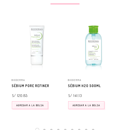
BIODERMA
BIODERMA
DUC
SÉBIUM PORE REFINER
SÉBIUM H2O 500ML
KE
AN
S/ 120.85
S/ 141.13
S/ 
AGREGAR A LA BOLSA
AGREGAR A LA BOLSA