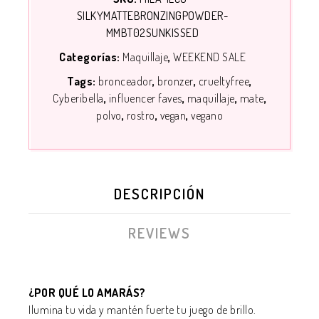
SILKYMATTEBRONZINGPOWDER-
MMBT02SUNKISSED
Categorías:
Maquillaje
WEEKEND SALE
Tags:
bronceador
bronzer
crueltyfree
Cyberibella
influencer faves
maquillaje
mate
polvo
rostro
vegan
vegano
DESCRIPCIÓN
REVIEWS
¿POR QUÉ LO AMARÁS?
Ilumina tu vida y mantén fuerte tu juego de brillo.