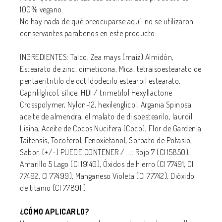
100% vegano.
No hay nada de qué preocuparse aquí: no se utilizaron
conservantes parabenos en este producto.
INGREDIENTES
:
Talco, Zea mays (maíz) Almidón,
Estearato de zinc, dimeticona, Mica, tetraisoestearato de
pentaeritritilo de octildodecilo estearoil estearato,
Caprililglicol, sílice, HDI / trimetilol Hexyllactone
Crosspolymer, Nylon-12, hexilenglicol, Argania Spinosa
aceite de almendra, el malato de diisoestearilo, lauroil
Lisina, Aceite de Cocos Nucifera (Coco), Flor de Gardenia
Taitensis, Tocoferol, Fenoxietanol, Sorbato de Potasio,
Sabor. (+/-) PUEDE CONTENER / ...: Rojo 7 (CI 15850),
Amarillo 5 Lago (CI 19140), Óxidos de hierro (CI 77491, CI
77492, CI 77499), Manganeso Violeta (CI 77742), Dióxido
de titanio (CI 77891 )
¿CÓMO APLICARLO
?