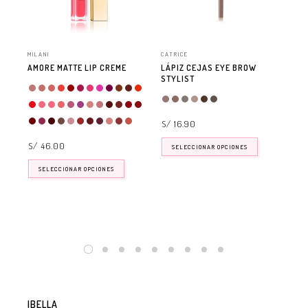
MILANI
CATRICE
MIL
AMORE MATTE LIP CREME
LÁPIZ CEJAS EYE BROW
ST
STYLIST
S/
S/ 16.90
S/ 46.00
SELECCIONAR OPCIONES
SELECCIONAR OPCIONES
IBELLA