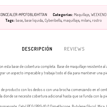
CONCEALER-MPCF08LIGHTTAN
Categorías:
Maquillaje
WEEKEND
Tags:
base
base liquida
Cyberibella
maquillaje
milani
rostro
DESCRIPCIÓN
REVIEWS
con esta base de cobertura completa. Base de maquillaje resistente al
rar un aspecto impecable y trabaja todo el día para mantener una pie
 producto con los dedos o con una brocha comenzando en el centro 
donde se necesite cobertura adicional hasta que se funda con la pie
ononanoate, Cetyl PEG/PPG-10/1 Dimethicone, Butylene Glycol, Mica,