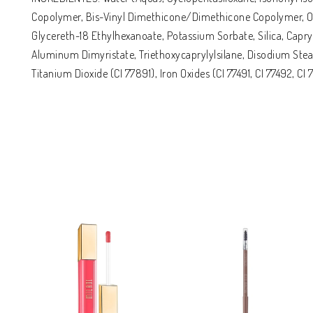
Copolymer, Bis-Vinyl Dimethicone/Dimethicone Copolymer, Oz
Glycereth-18 Ethylhexanoate, Potassium Sorbate, Silica, Capry
Aluminum Dimyristate, Triethoxycaprylylsilane, Disodium Stea
Titanium Dioxide (CI 77891), Iron Oxides (CI 77491, CI 77492, CI 