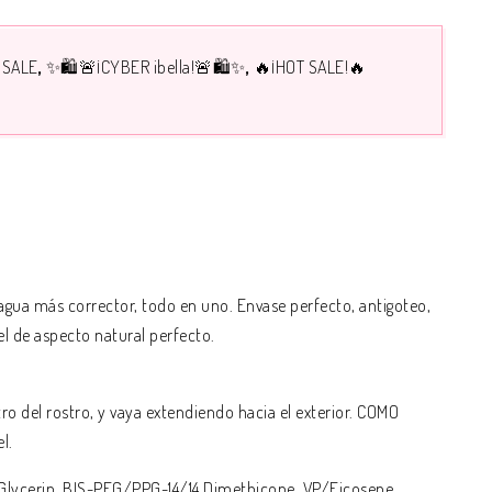
 SALE
✨🛍️🚨¡CYBER ibella!🚨🛍️✨
🔥¡HOT SALE!🔥
 agua más corrector, todo en uno. Envase perfecto, antigoteo,
l de aspecto natural perfecto.
del rostro, y vaya extendiendo hacia el exterior. COMO
l.
 Glycerin, BIS-PEG/PPG-14/14 Dimethicone, VP/Eicosene