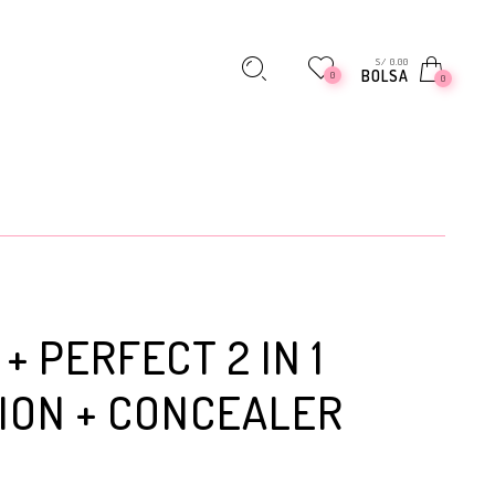
S/ 0.00
BOLSA
0
0
+ PERFECT 2 IN 1
ION + CONCEALER