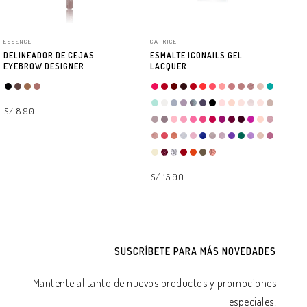
ESSENCE
CATRICE
CA
DELINEADOR DE CEJAS
ESMALTE ICONAILS GEL
DE
EYEBROW DESIGNER
LACQUER
K
S/ 8.90
S/
SELECCIONAR OPCIONES
S/ 15.90
SELECCIONAR OPCIONES
SUSCRÍBETE PARA MÁS NOVEDADES
Mantente al tanto de nuevos productos y promociones
especiales!