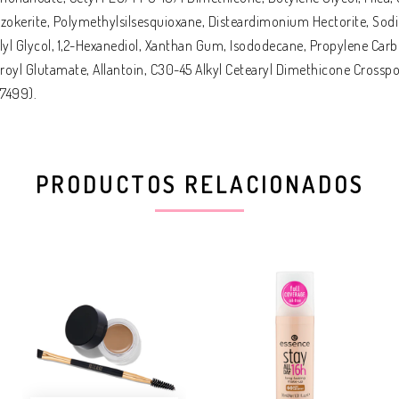
okerite, Polymethylsilsesquioxane, Disteardimonium Hectorite, Sodi
lyl Glycol, 1,2-Hexanediol, Xanthan Gum, Isododecane, Propylene Carb
royl Glutamate, Allantoin, C30-45 Alkyl Cetearyl Dimethicone Crosspo
77499).
PRODUCTOS RELACIONADOS