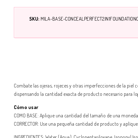
SKU:
MILA-BASE-CONCEALPERFECT2IN1FOUNDATION
Combate las ojeras, rojeces y otras imperfecciones de la piel 
dispensando la cantidad exacta de producto necesario para log
Cómo usar
COMO BASE: Aplique una cantidad del tamaño de una moneda de
CORRECTOR: Use una pequeña cantidad de producto y aplíquela 
INGREDIENTES: Water (Aqua), Cyclopentasiloxane, Isononyl Is