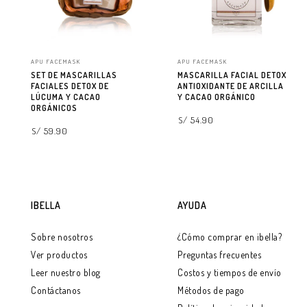
APU FACEMASK
APU FACEMASK
SET DE MASCARILLAS
MASCARILLA FACIAL DETOX
FACIALES DETOX DE
ANTIOXIDANTE DE ARCILLA
LÚCUMA Y CACAO
Y CACAO ORGÁNICO
ORGÁNICOS
S/ 54.90
S/ 59.90
AGREGAR A LA BOLSA
AGREGAR A LA BOLSA
IBELLA
AYUDA
Sobre nosotros
¿Cómo comprar en ibella?
Ver productos
Preguntas frecuentes
Leer nuestro blog
Costos y tiempos de envío
Contáctanos
Métodos de pago