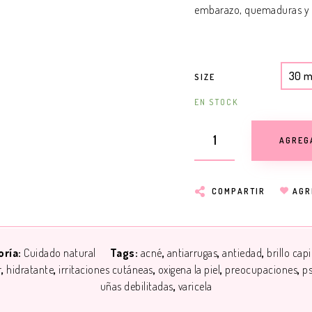
embarazo, quemaduras y pso
30 m
SIZE
EN STOCK
AGREG
COMPARTIR
AGR
oría:
Cuidado natural
Tags:
acné
antiarrugas
antiedad
brillo capi
r
hidratante
irritaciones cutáneas
oxigena la piel
preocupaciones
ps
uñas debilitadas
varicela