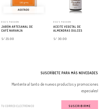
AGOTADO
EVA'S PASSION
EVA'S PASSION
EV
JABÓN ARTESANAL DE
ACEITE VEGETAL DE
AG
CAFÉ NARANJA
ALMENDRAS DULCES
S/
S/ 25.00
S/ 30.00
LEER MÁS
AGREGAR A LA BOLSA
SUSCRÍBETE PARA MÁS NOVEDADES
Mantente al tanto de nuevos productos y promociones
especiales!
TU CORREO ELECTRÓNICO