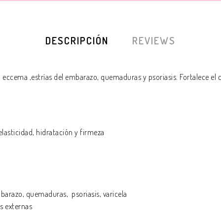
DESCRIPCIÓN
REVIEWS
é, eccema ,estrías del embarazo, quemaduras y psoriasis. Fortalece el c
 elasticidad, hidratación y firmeza
 embarazo, quemaduras, psoriasis, varicela
nes externas