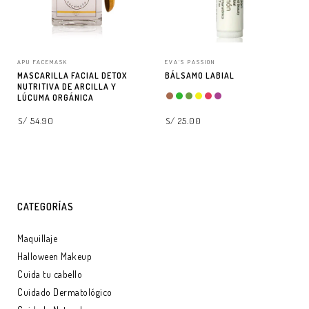
APU FACEMASK
EVA'S PASSION
MASCARILLA FACIAL DETOX
BÁLSAMO LABIAL
NUTRITIVA DE ARCILLA Y
LÚCUMA ORGÁNICA
S/ 54.90
S/ 25.00
AGREGAR A LA BOLSA
SELECCIONAR OPCIONES
CATEGORÍAS
Maquillaje
Halloween Makeup
Cuida tu cabello
Cuidado Dermatológico