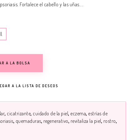
riasis. Fortalece el cabello y las uñas....
l.
AR A LA BOLSA
EGAR A LA LISTA DE DESEOS
lar
cicatrizante
cuidado de la piel
eczema
estrías de
oriasis
quemaduras
regenerativo
revitaliza la piel
rostro