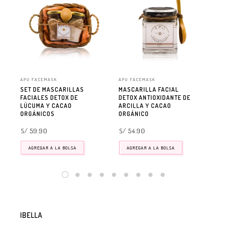
APU FACEMASK
APU FACEMASK
APU
SET DE MASCARILLAS
MASCARILLA FACIAL
MA
FACIALES DETOX DE
DETOX ANTIOXIDANTE DE
DET
LÚCUMA Y CACAO
ARCILLA Y CACAO
AR
ORGÁNICOS
ORGÁNICO
OR
S/ 59.90
S/ 54.90
S/
AGREGAR A LA BOLSA
AGREGAR A LA BOLSA
IBELLA