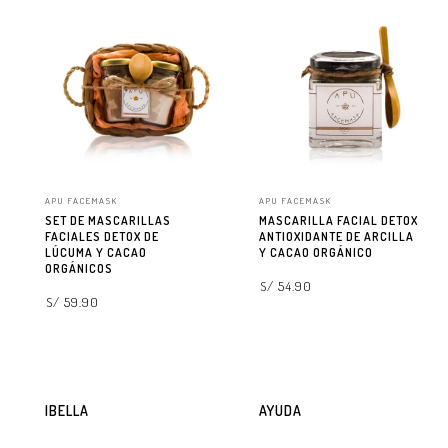
APU FACEMASK
APU FACEMASK
SET DE MASCARILLAS
MASCARILLA FACIAL DETOX
FACIALES DETOX DE
ANTIOXIDANTE DE ARCILLA
LÚCUMA Y CACAO
Y CACAO ORGÁNICO
ORGÁNICOS
S/ 54.90
S/ 59.90
AGREGAR A LA BOLSA
AGREGAR A LA BOLSA
IBELLA
AYUDA