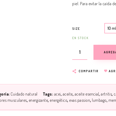
piel. Para evitar la caída d
10 m
SIZE
EN STOCK
AGREG
COMPARTIR
AGR
goría:
Cuidado natural
Tags:
acei
aceite
aceite esencial
artritis
c
ores musculares
energizante
energético
evas passion
lumbago
mem