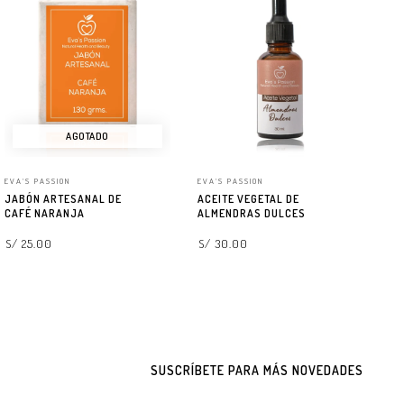
AGOTADO
EVA'S PASSION
EVA'S PASSION
EV
JABÓN ARTESANAL DE
ACEITE VEGETAL DE
AG
CAFÉ NARANJA
ALMENDRAS DULCES
S/
S/ 25.00
S/ 30.00
LEER MÁS
AGREGAR A LA BOLSA
SUSCRÍBETE PARA MÁS NOVEDADES