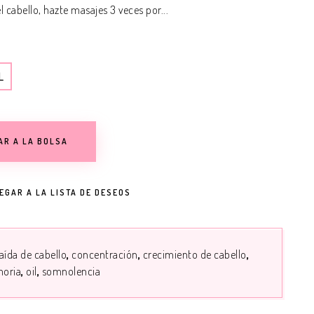
el cabello, hazte masajes 3 veces por...
L
AR A LA BOLSA
EGAR A LA LISTA DE DESEOS
aída de cabello
concentración
crecimiento de cabello
oria
oil
somnolencia