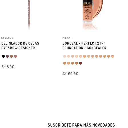
ESSENCE
MILANI
CA
DELINEADOR DE CEJAS
CONCEAL + PERFECT 2 IN 1
ES
EYEBROW DESIGNER
FOUNDATION + CONCEALER
L
S/ 8.90
S/ 66.00
SELECCIONAR OPCIONES
SELECCIONAR OPCIONES
S/
SUSCRÍBETE PARA MÁS NOVEDADES