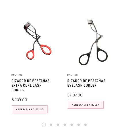
REVLON
REVLON
REV
RIZADOR DE PESTAÑAS
RIZADOR DE PESTAÑAS
ES
EXTRA CURL LASH
EYELASH CURLER
DE
CURLER
TR
S/ 37.00
S/ 39.00
S/
AGREGAR A LA BOLSA
AGREGAR A LA BOLSA