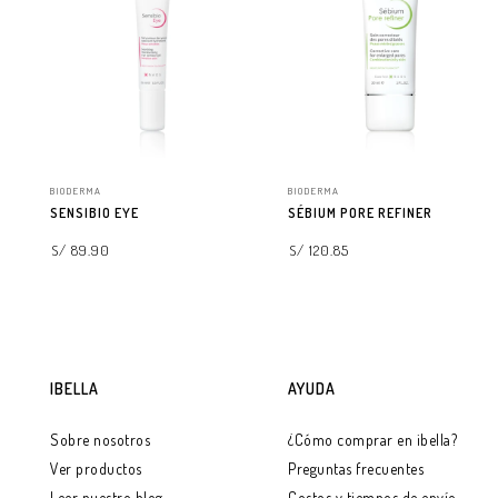
BIODERMA
BIODERMA
SENSIBIO EYE
SÉBIUM PORE REFINER
S/ 89.90
S/ 120.85
AGREGAR A LA BOLSA
AGREGAR A LA BOLSA
IBELLA
AYUDA
Sobre nosotros
¿Cómo comprar en ibella?
Ver productos
Preguntas frecuentes
Leer nuestro blog
Costos y tiempos de envío