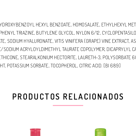
 HYDROXYBENZOYL HEXYL BENZOATE, HOMOSALATE, ETHYLHEXYL MET
ENYL TRIAZINE, BUTYLENE GLYCOL, NYLON 6/12, CYCLOPENTASILOXA
E, SODIUM HYALURONATE, VITIS VINIFERA (GRAPE) VINE EXTRACT, ASIA
SODIUM ACRYLOYLDIMETHYL TAURATE COPOLYMER, DICAPRYLYL CAR
THICONE, STEARALKONIUM HECTORITE, LAURETH-3, POLYSORBATE 6
T, POTASSIUM SORBATE, TOCOPHEROL, CITRIC ACID. [BI 689]
PRODUCTOS RELACIONADOS