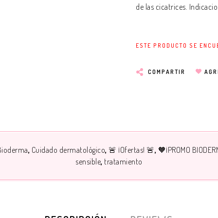
de las cicatrices. Indicacio
ESTE PRODUCTO SE ENCU
COMPARTIR
AGR
Bioderma
Cuidado dermatológico
🚨 ¡Ofertas! 🚨
🧡¡PROMO BIODER
sensible
tratamiento