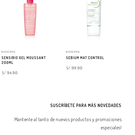
BIODERMA
BIODERMA
BI
SENSIBIO GEL MOUSSANT
SEBIUM MAT CONTROL
SE
200ML
S/ 99.90
S/
S/ 94.90
AGREGAR A LA BOLSA
AGREGAR A LA BOLSA
SUSCRÍBETE PARA MÁS NOVEDADES
Mantente al tanto de nuevos productos y promociones
especiales!