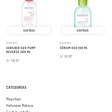
AGOTADO
AGOTADO
BIODERMA
BIODERMA
SENSIBIO H2O PUMP
SÉBIUM H2O 100 ML
REVERSE 500 ML
S/ 52.67
S/ 132.51
LEER MÁS
LEER MÁS
CATEGORÍAS
Maquillaje
Halloween Makeup
Cuida tu cabello