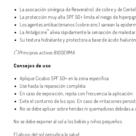
La asociación sinérgica de Resveratrol, de cobre y de Cente
La protección muy alta SPF 50+ limita el riesgo de hiperpi
Los agentes antibacterianos (cobre-zinc) sanean la epiderm
™
La Antalgicine
alivia rápidamente la sensación de malestar
Su textura hidratante y protectora a base de ácido hialuró
*
(
)Principios activos BIODERMA
Consejos de uso
Aplique Cicabio SPF 50+ en la zona específica.
Use hasta la reparación completa.
En caso de exposición, repita con frecuencia la aplicación.
Evite el contorno de los ojos. En caso de irritaciones persi
No se debe aplicar sobre heridas ni quemaduras debidas a 
No se debe exponer al sol a los bebés y niños pequeños.
El abuso del sol perjudica la salud.