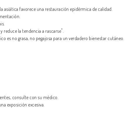
lla asiática favorece una restauración epidérmica de calidad.
gmentación.
is.
*
 y reduce la tendencia a rascarse
.
nico es no grasa, no pegajosa para un verdadero bienestar cutáneo.
stentes, consulte con su médico.
una exposición excesiva.