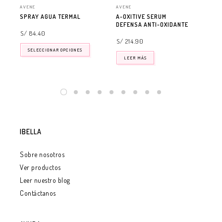
AVENE
AVENE
AVE
SPRAY AGUA TERMAL
A-OXITIVE SERUM
CL
DEFENSA ANTI-OXIDANTE
DE
DE
S/ 84.40
S/ 214.90
S/
SELECCIONAR OPCIONES
LEER MÁS
IBELLA
Sobre nosotros
Ver productos
Leer nuestro blog
Contáctanos