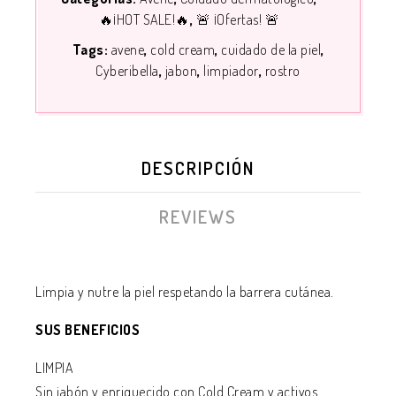
🔥¡HOT SALE!🔥
🚨 ¡Ofertas! 🚨
Tags:
avene
cold cream
cuidado de la piel
Cyberibella
jabon
limpiador
rostro
DESCRIPCIÓN
REVIEWS
Limpia y nutre la piel respetando la barrera cutánea.
SUS BENEFICIOS
LIMPIA
Sin jabón y enriquecido con Cold Cream y activos