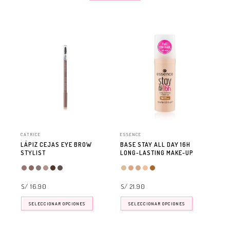
CATRICE
ESSENCE
ESS
LÁPIZ CEJAS EYE BROW
BASE STAY ALL DAY 16H
DE
STYLIST
LONG-LASTING MAKE-UP
EY
S/ 16.90
S/ 21.90
S/
SELECCIONAR OPCIONES
SELECCIONAR OPCIONES