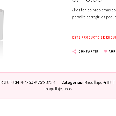
¿Has tenido problemas con
permite corregir los pequ
ESTE PRODUCTO SE ENCU
COMPARTIR
AGR
ORRECTORPEN-4250947519325-1
Categorías:
Maquillaje
🔥¡HOT 
maquillaje
uñas