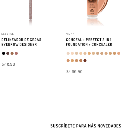
ESSENCE
MILANI
CA
DELINEADOR DE CEJAS
CONCEAL + PERFECT 2 IN 1
ES
EYEBROW DESIGNER
FOUNDATION + CONCEALER
L
S/ 8.90
S/ 66.00
SELECCIONAR OPCIONES
SELECCIONAR OPCIONES
S/
SUSCRÍBETE PARA MÁS NOVEDADES