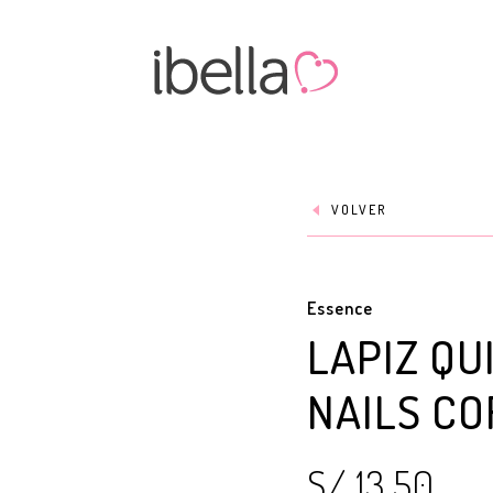
VOLVER
Essence
LAPIZ QU
NAILS C
S/ 13.50