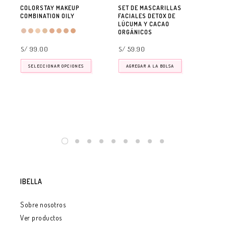
COLORSTAY MAKEUP
SET DE MASCARILLAS
MA
COMBINATION OILY
FACIALES DETOX DE
DE
LÚCUMA Y CACAO
AR
ORGÁNICOS
OR
S/ 99.00
S/ 59.90
S/
SELECCIONAR OPCIONES
AGREGAR A LA BOLSA
IBELLA
Sobre nosotros
Ver productos