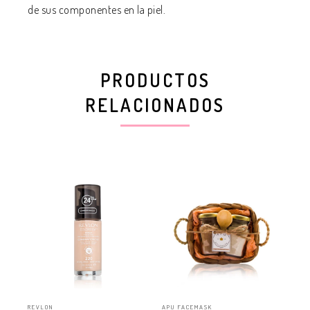
de sus componentes en la piel.
PRODUCTOS
RELACIONADOS
REVLON
APU FACEMASK
APU